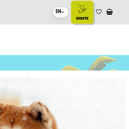
EN
DONATE