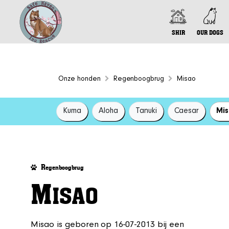
SHIR
OUR DOGS
Onze honden
Regenboogbrug
Misao
Kuma
Aloha
Tanuki
Caesar
Mi
R
egenboogbrug
M
ISAO
Misao is geboren op 16-07-2013 bij een