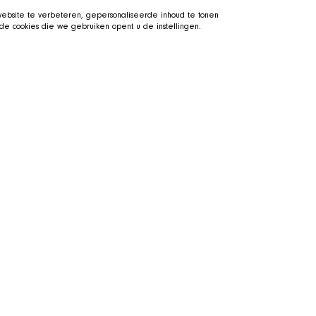
bsite te verbeteren, gepersonaliseerde inhoud te tonen
e cookies die we gebruiken opent u de instellingen.
he SHIR Crew
Visit the SHIR Crew
tretched out in his basket beside
Straight to Twitch
 the shelter and support the