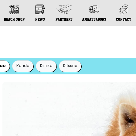
BEACH SHOP
NEWS
PARTNERS
AMBASSADORS
CONTACT
sao
Panda
Kimiko
Kitsune