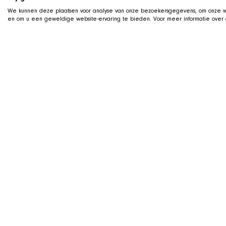
We kunnen deze plaatsen voor analyse van onze bezoekersgegevens, om onze we
en om u een geweldige website-ervaring te bieden. Voor meer informatie over d
LIVE ON TWITCH
G
ame along with t
We stream live on Twitch, with Qai s
us on camera. Drop by, ask us about
dogs during the stream.