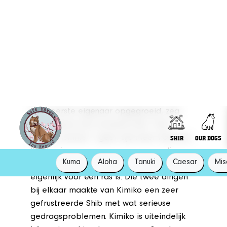
Onze superster heeft op 29-06-2026 op 10-
jarige leeftijd haar vleugels gekregen.
Verleden:
Kimiko is geboren op 17-04-2016 bij een
bonafide fokker. Zij heeft een stamboom,
komt uit geteste ouders en een liefdevol
nest. Kimiko is een beetje als een baby bij
haar eerste eigenaar opgegroeid, zeg
maar gerust een verwend nest. Toen
baasje nummer 1 geen tijd meer had voor
Kimiko, is ze naar mensen gegaan die
geen idee hadden wat een Shiba nou
eigenlijk voor een ras is. Die twee dingen
bij elkaar maakte van Kimiko een zeer
gefrustreerde Shib met wat serieuse
gedragsproblemen. Kimiko is uiteindelijk