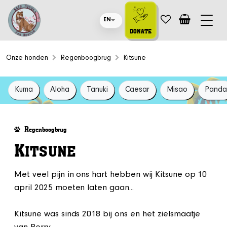
EN
DONATE
Onze honden
Regenboogbrug
Kitsune
Kuma
Aloha
Tanuki
Caesar
Misao
Pand
R
egenboogbrug
K
ITSUNE
Met veel pijn in ons hart hebben wij Kitsune op 10
april 2025 moeten laten gaan...
Kitsune was sinds 2018 bij ons en het zielsmaatje