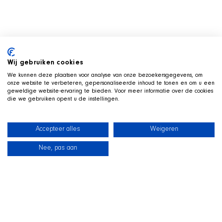
Wij gebruiken cookies
We kunnen deze plaatsen voor analyse van onze bezoekersgegevens, om
onze website te verbeteren, gepersonaliseerde inhoud te tonen en om u een
geweldige website-ervaring te bieden. Voor meer informatie over de cookies
die we gebruiken opent u de instellingen.
Accepteer alles
Weigeren
Nee, pas aan
News
Our dogs
Beach Shop
Contact