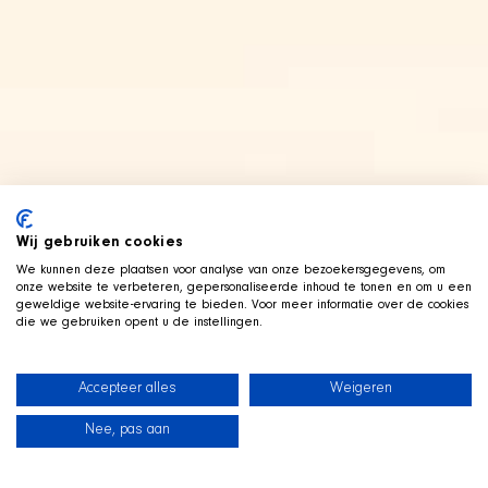
Wij gebruiken cookies
We kunnen deze plaatsen voor analyse van onze bezoekersgegevens, om
onze website te verbeteren, gepersonaliseerde inhoud te tonen en om u een
geweldige website-ervaring te bieden. Voor meer informatie over de cookies
die we gebruiken opent u de instellingen.
Accepteer alles
Weigeren
Nee, pas aan
新闻
我们的狗狗
海滩商店
联系