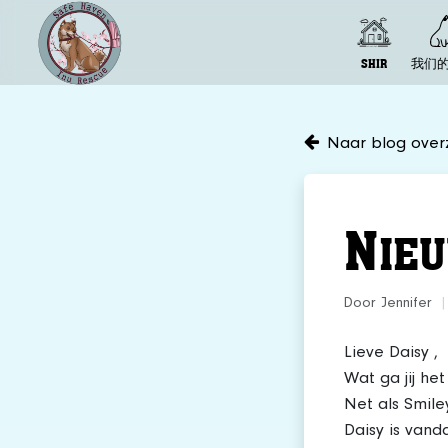
SHIR
我们
Naar blog overz
N
IE
Door Jennifer
|
Lieve Daisy ,
Wat ga jij het
Net als Smile
Daisy is vand