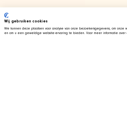
Wij gebruiken cookies
We kunnen deze plaatsen voor analyse van onze bezoekersgegevens, om onze we
en om u een geweldige website-ervaring te bieden. Voor meer informatie over d
TWITCH 直播中
和
SHIR Crew 一
我们在 Twitch 上直播游戏，狗狗 
欢迎来看看、提问，并在直播中支持