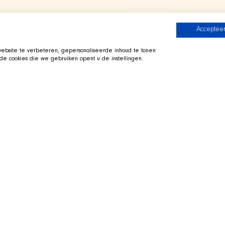
Accepteer
bsite te verbeteren, gepersonaliseerde inhoud te tonen
e cookies die we gebruiken opent u de instellingen.
起玩
前往 SHIR Crew 页面
直接前往 Twitch
Qai 就趴在旁边的狗窝里一同出镜。
这些狗狗。