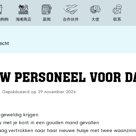
的狗狗
海滩商店
新闻
合作伙伴
大使
联系
icht
UW PERSONEEL VOOR DA
Gepubliceerd op 29 november 2024
 geweldig krijgen.
y met je kont in een gouden mand gevallen .
aag vertrokken naar haar nieuwe huisje met twee waanzinni