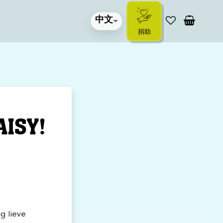
中文
捐助
ISY!
g lieve