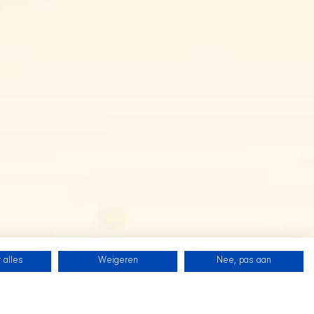
 alles
Weigeren
Nee, pas aan
SHIR CREW
在 Twitch 上关注我们