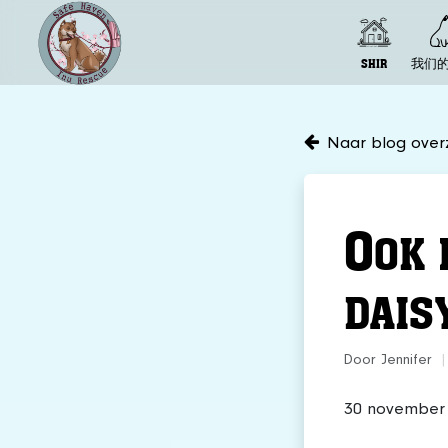
SHIR
我们
Naar blog overz
O
OK 
DAIS
Door Jennifer
|
30 november 2