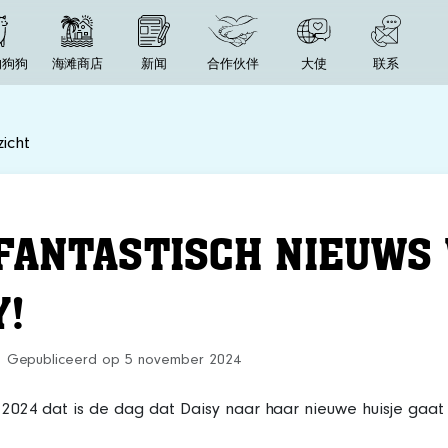
的狗狗
海滩商店
新闻
合作伙伴
大使
联系
icht
FANTASTISCH NIEUWS
Y!
Gepubliceerd op 5 november 2024
024 dat is de dag dat Daisy naar haar nieuwe huisje gaat 