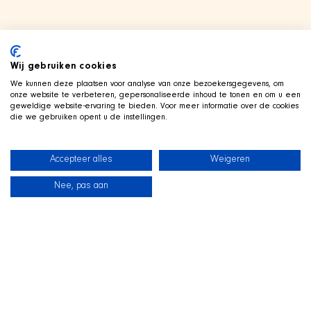
Wij gebruiken cookies
We kunnen deze plaatsen voor analyse van onze bezoekersgegevens, om
onze website te verbeteren, gepersonaliseerde inhoud te tonen en om u een
geweldige website-ervaring te bieden. Voor meer informatie over de cookies
die we gebruiken opent u de instellingen.
Accepteer alles
Weigeren
Nee, pas aan
新闻
我们的狗狗
海滩商店
联系
TWITCH 直播中
和
SHIR Crew 一起玩