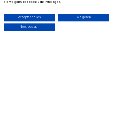
die we gebruiken opent u de instellingen.
Accepteer alles
Weigeren
Nee, pas aan
Neuigkeiten
Unsere Hunde
Strandshop
Kontakt
LIVE AUF TWITCH
Z
ockt mit der SHIR Crew
Wir streamen live auf Twitch, mit Qai ausgestreckt in seinem
Koerbchen neben uns im Bild. Schauen Sie vorbei, fragen Sie
uns zur Aufnahme und unterstuetzen Sie die Hunde
waehrend des Streams.