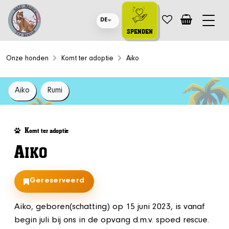
DE
SPENDEN
Onze honden
Komt ter adoptie
Aiko
Aiko
Rumi
K
omt ter adoptie
A
IKO
Gereserveerd
Aiko, geboren(schatting) op 15 juni 2023, is vanaf
begin juli bij ons in de opvang d.m.v. spoed rescue.