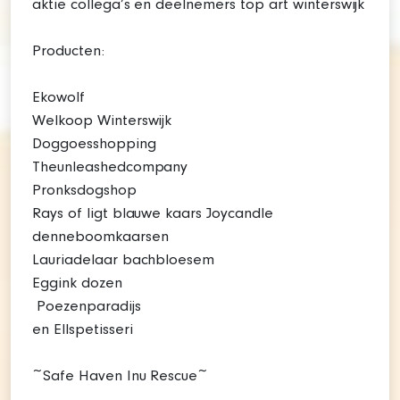
aktie collega’s en deelnemers top art winterswijk
Producten:
Ekowolf
Welkoop Winterswijk
Doggoesshopping
Theunleashedcompany
Pronksdogshop
Rays of ligt blauwe kaars Joycandle
denneboomkaarsen
Lauriadelaar bachbloesem
Eggink dozen
Poezenparadijs
en Ellspetisseri
~Safe Haven Inu Rescue~