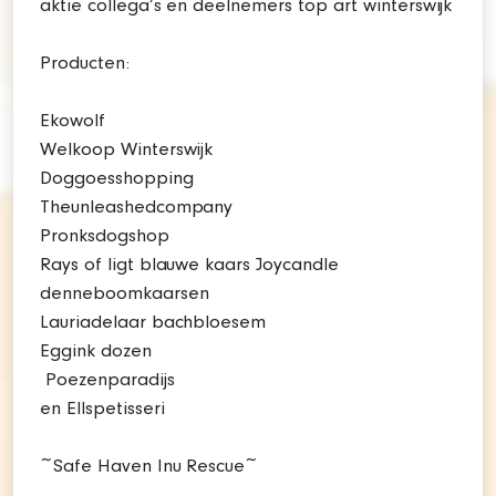
aktie collega’s en deelnemers top art winterswijk
Producten:
Ekowolf
Welkoop Winterswijk
Doggoesshopping
Theunleashedcompany
Pronksdogshop
Rays of ligt blauwe kaars Joycandle
denneboomkaarsen
Lauriadelaar bachbloesem
Eggink dozen
Poezenparadijs
en Ellspetisseri
~Safe Haven Inu Rescue~