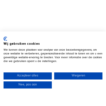
Wij gebruiken cookies
We kunnen deze plaatsen voor analyse van onze bezoekersgegevens, om
onze website te verbeteren, gepersonaliseerde inhoud te tonen en om u een
geweldige website-ervaring te bieden. Voor meer informatie over de cookies
die we gebruiken opent u de instellingen.
Accepteer alles
Weigeren
Nee, pas aan
新闻
我们的狗狗
海滩商店
联系