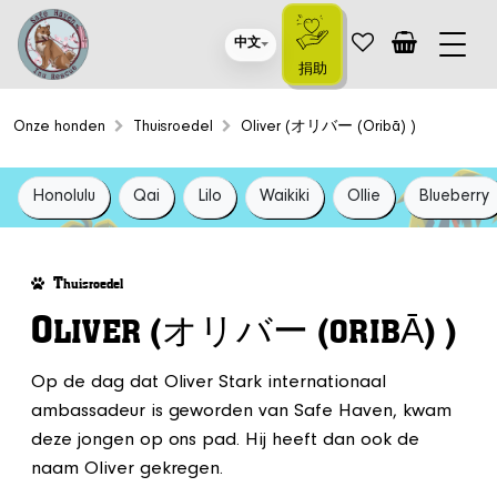
中文
捐助
Onze honden
Thuisroedel
Oliver (オリバー (Oribā) )
Honolulu
Qai
Lilo
Waikiki
Ollie
Blueberry
T
huisroedel
O
LIVER (オリバー (ORIBĀ) )
Op de dag dat Oliver Stark internationaal
ambassadeur is geworden van Safe Haven, kwam
deze jongen op ons pad. Hij heeft dan ook de
naam Oliver gekregen.