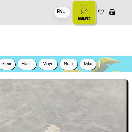
EN
DONATE
Fleur
Hoshi
Mayo
Nami
Miku
Shoko
Koh