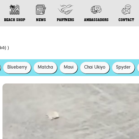
BEACH SHOP
NEWS
PARTNERS
AMBASSADORS
CONTACT
ā) )
Blueberry
Matcha
Maui
Chai Ukiyo
Spyder