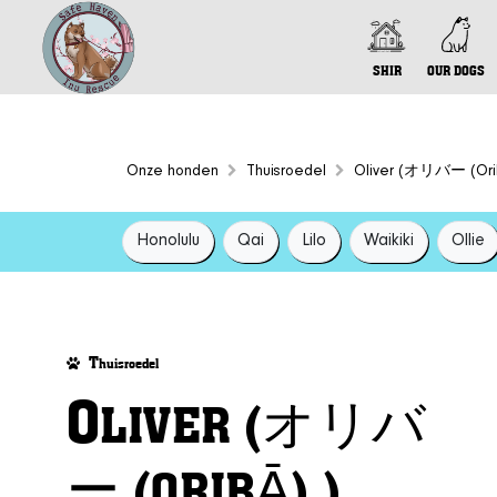
SHIR
OUR DOGS
Onze honden
Thuisroedel
Oliver (オリバー (Orib
Honolulu
Qai
Lilo
Waikiki
Ollie
T
huisroedel
O
LIVER (オリバ
ー (ORIBĀ) )