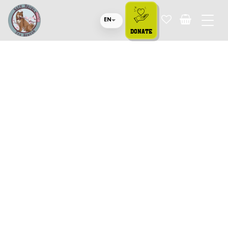
EN
DONATE