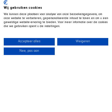
G
OOGLE REVIEWS
Wij gebruiken cookies
5/5
(20 reviews)
We kunnen deze plaatsen voor analyse van onze bezoekersgegevens, om
onze website te verbeteren, gepersonaliseerde inhoud te tonen en om u een
About us
geweldige website-ervaring te bieden. Voor meer informatie over de cookies
die we gebruiken opent u de instellingen.
Adopt a dog
Volunteering
Accepteer alles
Weigeren
Donate
Nee, pas aan
Contact
News
Our dogs
Beach Shop
Contact
Frequently Asked Questions
Policy plan - Objectives
ANBI publication duty 2024
Annual accounts 2024
Terms and conditions