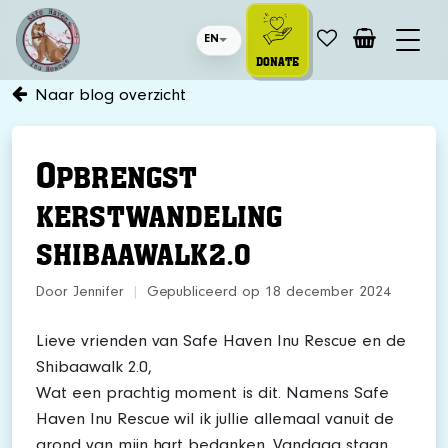
EN
DONATE
Naar blog overzicht
O
PBRENGST
KERSTWANDELING
SHIBAAWALK2.0
Door Jennifer
|
Gepubliceerd op 18 december 2024
Lieve vrienden van Safe Haven Inu Rescue en de
Shibaawalk 2.0,
Wat een prachtig moment is dit. Namens Safe
Haven Inu Rescue wil ik jullie allemaal vanuit de
grond van mijn hart bedanken. Vandaag staan