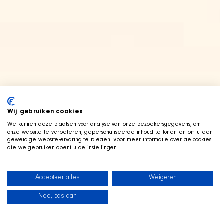
Wij gebruiken cookies
We kunnen deze plaatsen voor analyse van onze bezoekersgegevens, om
onze website te verbeteren, gepersonaliseerde inhoud te tonen en om u een
geweldige website-ervaring te bieden. Voor meer informatie over de cookies
die we gebruiken opent u de instellingen.
Accepteer alles
Weigeren
Nee, pas aan
News
Our dogs
Beach Shop
Contact