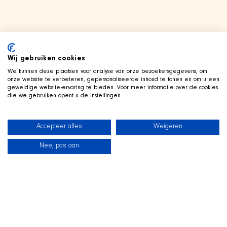
Wij gebruiken cookies
We kunnen deze plaatsen voor analyse van onze bezoekersgegevens, om
onze website te verbeteren, gepersonaliseerde inhoud te tonen en om u een
geweldige website-ervaring te bieden. Voor meer informatie over de cookies
die we gebruiken opent u de instellingen.
Accepteer alles
Weigeren
Nee, pas aan
News
Our dogs
Beach Shop
Contact
LIVE ON TWITCH