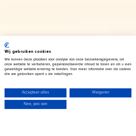
Wij gebruiken cookies
We kunnen deze plaatsen voor analyse van onze bezoekersgegevens, om
onze website te verbeteren, gepersonaliseerde inhoud te tonen en om u een
geweldige website-ervaring te bieden. Voor meer informatie over de cookies
die we gebruiken opent u de instellingen.
Accepteer alles
Weigeren
Nee, pas aan
News
Our dogs
Beach Shop
Contact