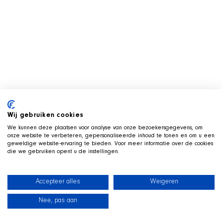
Wij gebruiken cookies
We kunnen deze plaatsen voor analyse van onze bezoekersgegevens, om
onze website te verbeteren, gepersonaliseerde inhoud te tonen en om u een
geweldige website-ervaring te bieden. Voor meer informatie over de cookies
die we gebruiken opent u de instellingen.
Accepteer alles
Weigeren
Nee, pas aan
News
Our dogs
Beach Shop
Contact