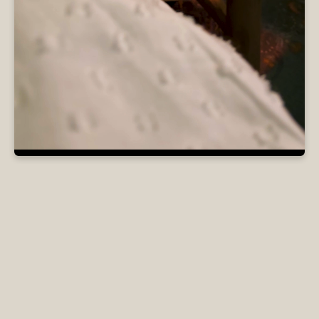
Loaded
:
Unmute
88.34%