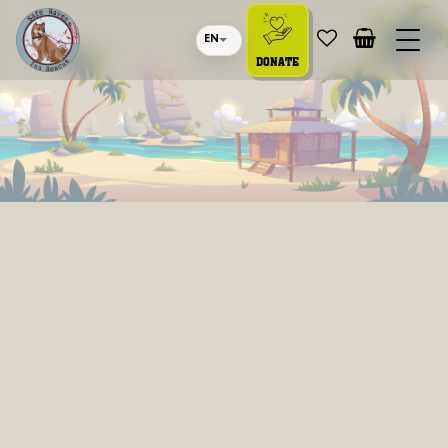
EN
DONATE