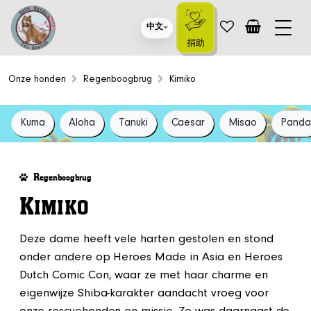
中文
捐助
Onze honden
Regenboogbrug
Kimiko
Kuma
Aloha
Tanuki
Caesar
Misao
Pand
R
egenboogbrug
K
IMIKO
Deze dame heeft vele harten gestolen en stond
onder andere op Heroes Made in Asia en Heroes
Dutch Comic Con, waar ze met haar charme en
eigenwijze Shiba-karakter aandacht vroeg voor