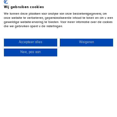
Wij gebruiken cookies
We kunnen deze plaatsen voor analyse van onze bezoekersgegevens, om
onze website te verbeteren, gepersonaliseerde inhoud te tonen en om u een
geweldige website-ervaring te bieden. Voor meer informatie over de cookies
die we gebruiken opent u de instellingen.
Accepteer alles
Weigeren
Nee, pas aan
新闻
我们的狗狗
海滩商店
联系
TWITCH 直播中
和
SHIR Crew 一起玩