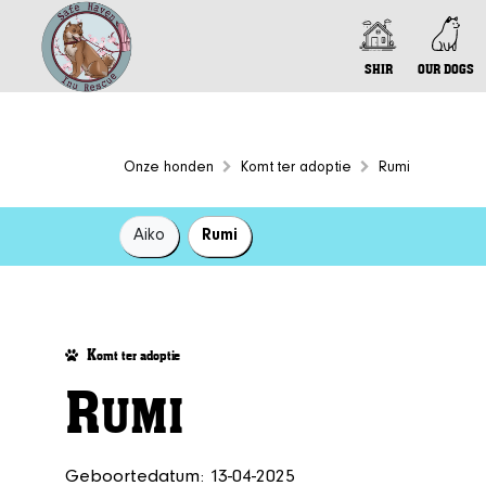
SHIR
OUR DOGS
Onze honden
Komt ter adoptie
Rumi
Aiko
Rumi
K
omt ter adoptie
R
UMI
Geboortedatum: 13-04-2025