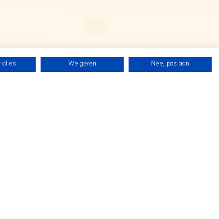
 alles
Weigeren
Nee, pas aan
SHIR CREW
Follow us on Twitch