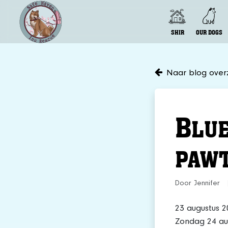
SHIR
OUR DOGS
Naar blog overz
B
LUE
PAWT
Door Jennifer
23 augustus 2
Zondag 24 au