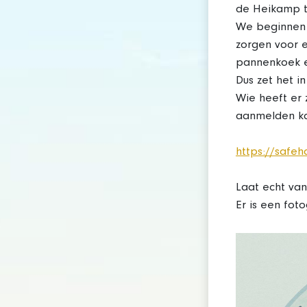
de Heikamp te
We beginnen m
zorgen voor 
pannenkoek et
Dus zet het i
Wie heeft er 
aanmelden ka
https://safeh
Laat echt van
Er is een fot