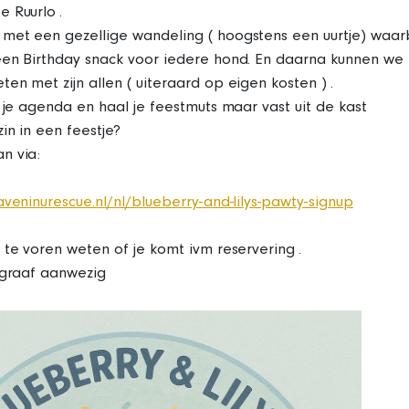
 Ruurlo .
et een gezellige wandeling ( hoogstens een uurtje) waarbi
een Birthday snack voor iedere hond. En daarna kunnen we
en met zijn allen ( uiteraard op eigen kosten ) .
n je agenda en haal je feestmuts maar vast uit de kast
zin in een feestje?
n via:
aveninurescue.nl/nl/blueberry-and-lilys-pawty-signup
 te voren weten of je komt ivm reservering .
ograaf aanwezig