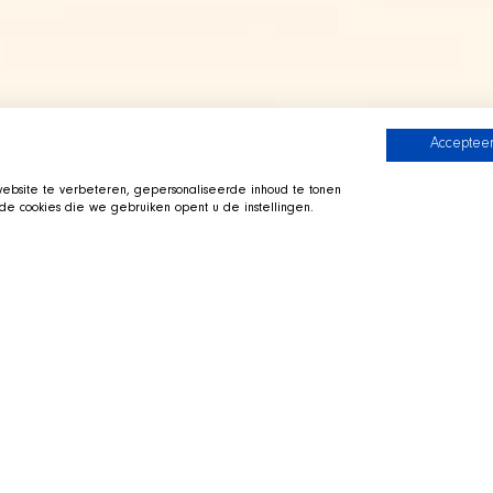
Accepteer
bsite te verbeteren, gepersonaliseerde inhoud te tonen
e cookies die we gebruiken opent u de instellingen.
he SHIR Crew
Visit the SHIR Crew
tretched out in his basket beside
Straight to Twitch
 the shelter and support the