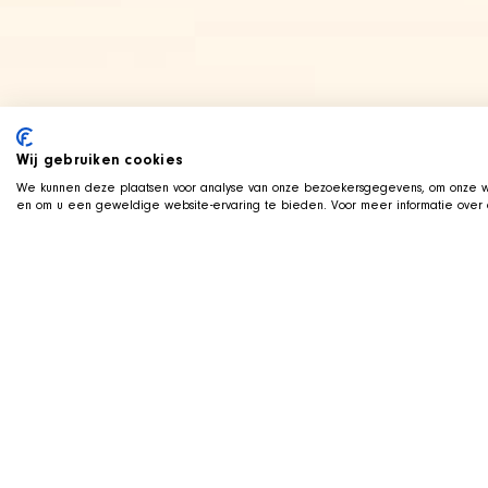
Wij gebruiken cookies
We kunnen deze plaatsen voor analyse van onze bezoekersgegevens, om onze we
en om u een geweldige website-ervaring te bieden. Voor meer informatie over d
LIVE ON TWITCH
G
ame along with t
We stream live on Twitch, with Qai s
us on camera. Drop by, ask us about
dogs during the stream.