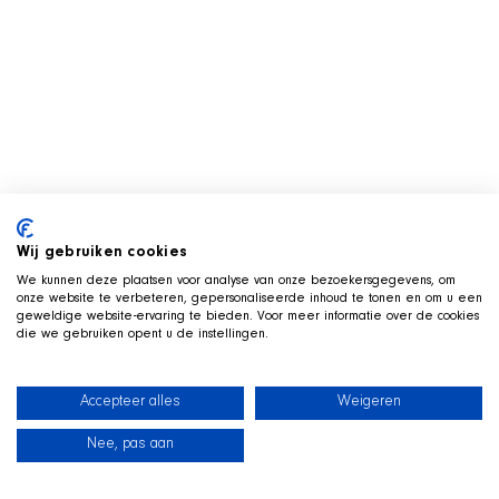
Wij gebruiken cookies
We kunnen deze plaatsen voor analyse van onze bezoekersgegevens, om
onze website te verbeteren, gepersonaliseerde inhoud te tonen en om u een
geweldige website-ervaring te bieden. Voor meer informatie over de cookies
die we gebruiken opent u de instellingen.
Accepteer alles
Weigeren
Nee, pas aan
新闻
我们的狗狗
海滩商店
联系