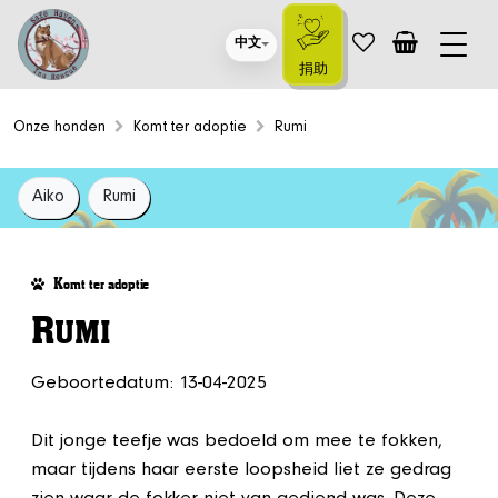
中文
捐助
Onze honden
Komt ter adoptie
Rumi
Aiko
Rumi
K
omt ter adoptie
R
UMI
Geboortedatum: 13-04-2025
Dit jonge teefje was bedoeld om mee te fokken,
maar tijdens haar eerste loopsheid liet ze gedrag