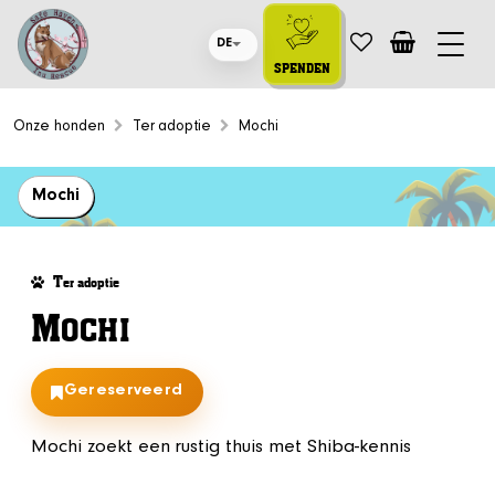
DE
SPENDEN
Onze honden
Ter adoptie
Mochi
Mochi
T
er adoptie
M
OCHI
Gereserveerd
Mochi zoekt een rustig thuis met Shiba-kennis