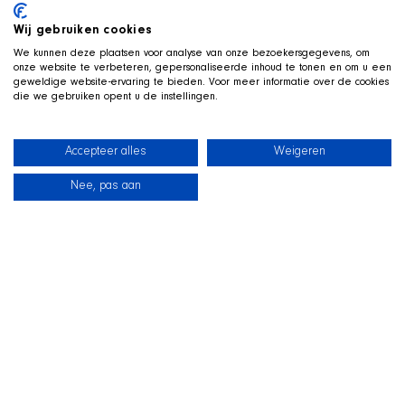
Wij gebruiken cookies
We kunnen deze plaatsen voor analyse van onze bezoekersgegevens, om
onze website te verbeteren, gepersonaliseerde inhoud te tonen en om u een
geweldige website-ervaring te bieden. Voor meer informatie over de cookies
die we gebruiken opent u de instellingen.
Accepteer alles
Weigeren
Nee, pas aan
Neuigkeiten
Unsere Hunde
Strandshop
Kontakt
LIVE AUF TWITCH
Z
ockt mit der SHIR Crew