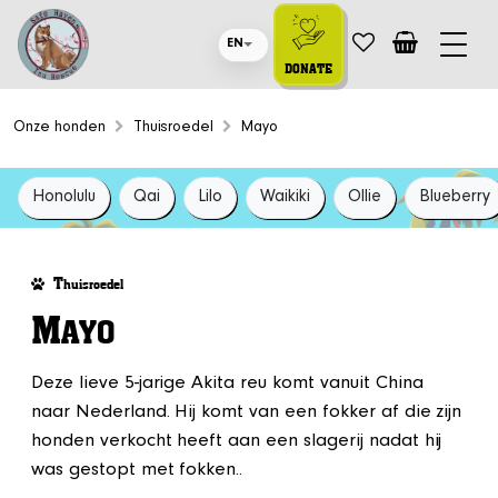
EN
DONATE
Onze honden
Thuisroedel
Mayo
Honolulu
Qai
Lilo
Waikiki
Ollie
Blueberry
T
huisroedel
M
AYO
Deze lieve 5-jarige Akita reu komt vanuit China
naar Nederland. Hij komt van een fokker af die zijn
honden verkocht heeft aan een slagerij nadat hij
was gestopt met fokken..