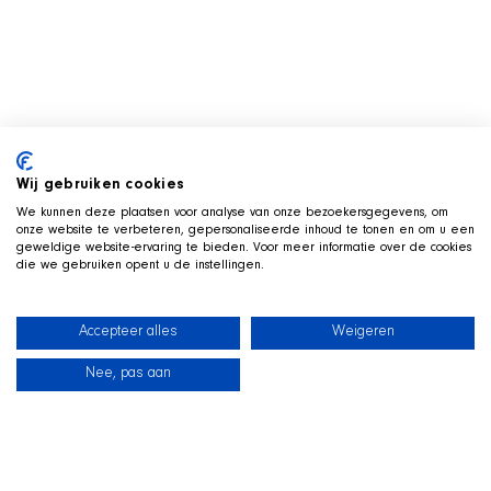
Wij gebruiken cookies
We kunnen deze plaatsen voor analyse van onze bezoekersgegevens, om
onze website te verbeteren, gepersonaliseerde inhoud te tonen en om u een
geweldige website-ervaring te bieden. Voor meer informatie over de cookies
die we gebruiken opent u de instellingen.
Accepteer alles
Weigeren
Nee, pas aan
News
Our dogs
Beach Shop
Contact